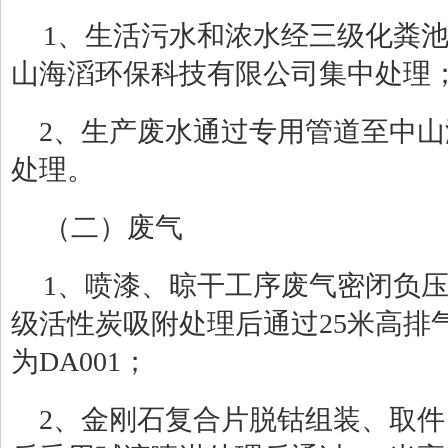
1
、
生活污水
和浓水
经三级化粪
山海滔环保科技有限公司集中处理
2
、生产
废水通过
专用管道
至中山
处理。
（
二
）
废气
1
、喷漆、晾干工序废气密闭负
级活性炭吸附处理后通过
25
米高排
为
DA001
；
2
、金刚石复合片脱钴组装、取件