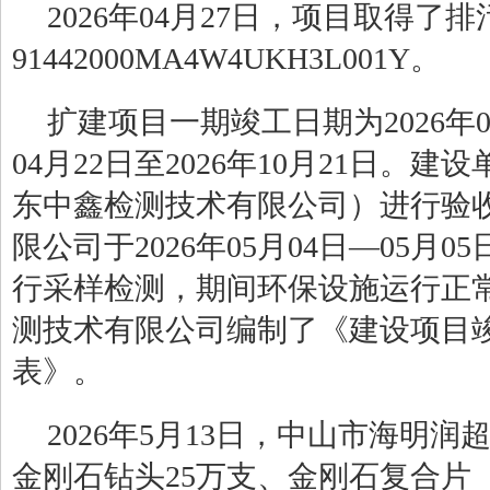
2026
年
04
月
27
日，项目
取得了排
91442000MA4W4UKH3L001Y
。
扩建项目一期竣工日期为
2026
年
04
月
22
日至
2026
年
10
月
21
日。
建设
东中鑫检测技术有限公司
）进行验
限公司于
202
6
年
0
5
月
04
日
—
05
月
05
行采样检测，期间环保设施运行正
测技术有限公司
编制
了
《建设项目
表》
。
202
6
年
5
月
13
日，中山市
海明润
金刚石钻头
25
万支、金刚石复合片