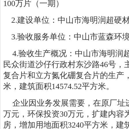
100
万片（一期）
2.
建设单位：中山市海明润超硬
3.
验收服务单位：
中山市蓝森环
4.
验收生产概况：
中山市海明润
民众街道沙仔行政村东沙路
46
号，
复合片和立方氮化硼复合片的生产
米，建筑面积
14574.52
平方米。
企业因业务发展需要，在原厂址
万元，环保投资
30
万元，扩建内容
房，增加用地面积
3240
平方米，建