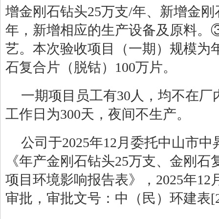
增
金刚石钻头
25
万支
/
年
、
新增
金刚
年，新增相应的生产设备及原料。
艺。本次验收项目（一期）规模为
石复合片（脱钴）
100
万片。
一期
项目员工有
30
人，均不在厂
工作日为
300
天，夜间不生产。
公司于
2025
年
12
月委托中山市中
《年产金刚石钻头
25
万支、金刚石
项目环境影响报告表》，
2025
年
12
审批，审批文号：中（民）环建表
[