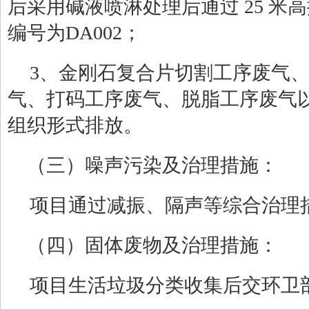
后采用碱液喷淋处理后通过
25
米高
编号为
DA002
；
3
、
金刚石复合片切割工序废气
气、打码工序废气、脱脂工序废气
组织形式排放
。
（
三
）
噪声污染及治理措施：
项目通过减振、
隔声
等综合治理
（
四
）
固体废物及治理措施：
项目生活垃圾分类收集后交环卫