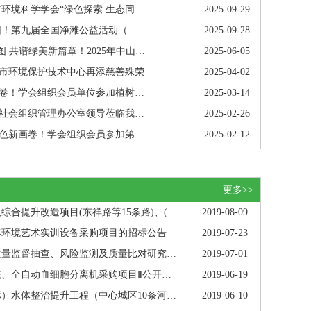
绿色探索 生态同行！中山市环境科学学会“绿色探索 生态同行”定向越野团体赛圆满举行
2025-09-29
汇聚多元力量 共护蓝色家园！第九届全国净滩公益活动（中山分会场）顺利举办
2025-09-28
六五环境日 | 凝智聚力绘蓝图 共谱绿美新篇章！2025年中山市生态环境高质量发展研讨会成功举办！
2025-06-05
市环境保护技术中心再添慈善殊荣
2025-04-02
共建绿色家园，同绘生态画卷！学会组织会员单位参加植树活动
2025-03-14
关怀指导促提升，市民政局社会组织管理办公室领导莅临我会指导工作
2025-02-26
携手会员同行，共绘博爱绿色新画卷！学会组织会员参加第38届慈善万人行
2025-02-12
更多>>
中心城区市政主干道路路面及综合提升改造项目(东祥路等15条路)、(江湾路等16条路)、(岐环路等10条路)道路检测服务招标公告
2019-08-09
9年环境艺术实训设备采购项目的招标公告
2019-07-23
中山市市场监督管理局产品质量监督抽查、风险监测及质量比对研究公开招标公告
2019-07-01
中山市中心血站核酸检测系统、全自动血细胞分离机采购项目Ⅱ公开招标公告
2019-06-19
中山市中心组团黑臭（未达标）水体整治提升工程（中心城区10条河涌）试验检测项目招标公告
2019-06-10