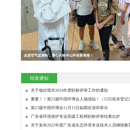
走进空气监测站，童心共绘中山环保新画卷！
用科普绘本播种 “无废” 理念，助力“无废城市” 建设
探索 “无废” 奥秘，一场与“无废”的亲密研学邂逅
环境管理“充电”，激活环保共性产业园绿色动能
转发通知
关于做好我市2024年度职称评审工作的通知
第23届中国环博会11月15日如期在深圳举办
广东省环境保护专业高级工程师职称评审结果出炉