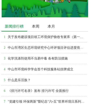
新闻排行榜
本周
本月
1
关于发布建设项目竣工环境保护验收专家库（第一批）的通告
2
中山市湾区生态环境研究中心环评项目评估进度情况查询
3
化学洗涤剂使用不当易中毒 各有防治措施
4
中山市环境科学学会首个科技服务站挂牌成立
5
什么是乐活族？
6
《排污许可名录》发布 排污许可 全面推行
7
“党建引领 环保两新”暨纪念“六•五”世界环境日系列活动启动