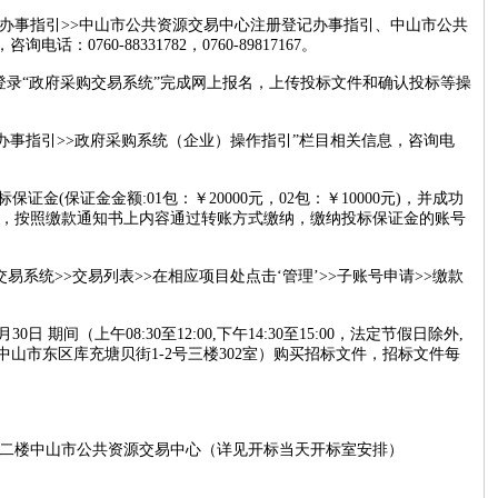
>>办事指引>>中山市公共资源交易中心注册登记办事指引、中山市公共
760-88331782，0760-89817167。
登录“政府采购交易系统”完成网上报名，上传投标文件和确认投标等操
>办事指引>>政府采购系统（企业）操作指引”栏目相关信息，咨询电
标保证金(保证金金额:01包：￥20000元，02包：￥10000元)，并成功
，按照缴款通知书上内容通过转账方式缴纳，缴纳投标保证金的账号
易系统>>交易列表>>在相应项目处点击‘管理’>>子账号申请>>缴款
30日 期间（上午08:30至12:00,下午14:30至15:00，法定节假日除外,
山市东区库充塘贝街1-2号三楼302室）购买招标文件，招标文件每
心二楼中山市公共资源交易中心（详见开标当天开标室安排）