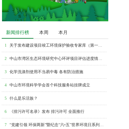
新闻排行榜
本周
本月
1
关于发布建设项目竣工环境保护验收专家库（第一批）的通告
2
中山市湾区生态环境研究中心环评项目评估进度情况查询
3
化学洗涤剂使用不当易中毒 各有防治措施
4
中山市环境科学学会首个科技服务站挂牌成立
5
什么是乐活族？
6
《排污许可名录》发布 排污许可 全面推行
7
“党建引领 环保两新”暨纪念“六•五”世界环境日系列活动启动