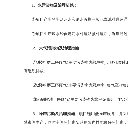
1
、水污染物及治理措施：
①
项目产生的
生
活污水和浓水近期三级化粪池处理后通
②
项目
生产
废水经自建污水处理站预处理后，近期通过
2
、大气污染物及治理措施
：
①3
楼粗磨工序废气
(
主要污染物为颗粒物
)
，钻孔喷砂
有组织排放。
②2
楼粗磨工序废气
(
主要污染物为颗粒物
)
集气罩收集
③
丙酮擦洗工序废气
(
主要污染物为非甲烷总烃、
TVO
3
、
噪声污染及治理措施：
项目选用低噪声设备，并采
禁夜间生产，同时车间的门窗要选用隔声性能良好的门窗，