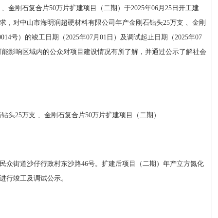
 、金刚石复合片
50
万片扩建项目（
二
期）于
2025
年
06
月
25
日开工建
求，对中山市海明润超硬材料有限公司年产金刚石钻头
25
万支 、金刚
0014
号）的竣工日期（
202
5
年
07
月
01
日）及调试起止日期（
202
5
年
07
可能影响区域内的公众对项目建设情况有所了解，并通过公示了解社会
石钻头
25
万支 、金刚石复合片
50
万片扩建项目（
二
期）
民众街道沙仔行政村东沙路
46
号
。扩建后项目（
二
期）
年产
立方氮化
进行竣工及调试公示。