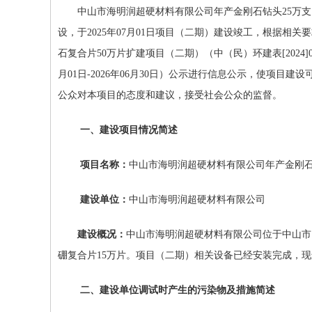
中山市海明润超硬材料有限公司年产金刚石钻头
25
万支
设，于
2025
年
07
月
01
日项目（
二
期）建设竣工，根据相关要
石复合片
50
万片扩建项目（
二
期）（中（民）环建表
[2024]
月
01
日
-202
6
年
06
月
30
日）公示进行信息公示，使项目建设
公众对本项目的态度和建议，接受社会公众的监督。
一、建设项目情况简述
项目名称：
中山市海明润超硬材料有限公司年产金刚
建设单位：
中山市海明润超硬材料有限公司
建设概况：
中山市海明润超硬材料有限公司
位于
中山市
硼复合片
15万片
。项目
（
二
期
）
相关设备已经安装完成，现
二、建设单位调试时产生的污染物及措施简述