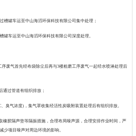
过槽罐车运至中山海滔环保科技有限公司集中处理；
槽罐车运至中山海滔环保科技有限公司深度处理。
工序废气首先经布袋除尘后再与
3
楼粗磨工序废气一起经水喷淋处理后
后通过管道有组织排放；
C
、臭气浓度
)
，集气罩收集经活性炭吸附装置处理后有组织排放。
取橡胶隔声垫等隔振措施，合理布局噪声源，合理安排作业时间，严
减少项目噪声对周边环境的影响。